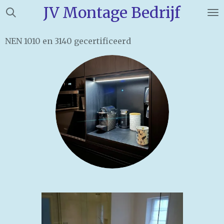
JV Montage Bedrijf
Ga
direct
naar
NEN 1010 en 3140 gecertificeerd
de
hoofdinhoud