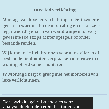
Luxe led verlichting
Montage van luxe led verlichting creëert
zweer
en
geeft een
warme
chique uitstraling en de keuze is
tegenwoordig enorm van
wandlampen
tot weg
gewerkte
led strips
achter spiegels of onder
bestande randen.
Wij kunnen de lichtbronnen voor u installeren of
bestaande lichtpunten verplaatsen of nieuwe in u
woning of badkamer monteren.
JV Montage
helpt u graag met het monteren van
luxe verlichtingen.
Deze website gebruikt cookies voor
BTW NR. NL003631212B17. KVK NR. 81954919
analyse-doeleinden en/of het tonen van
Powered by
JouwWeb